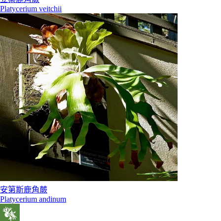
Platycerium veitchii
安第斯鹿角蕨
Platycerium andinum