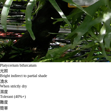
Platycerium bifurcatum
光照
Bright indirect to partial shade
澆水
When strictly dry
濕度
Tolerant (40%+)
難度
簡單