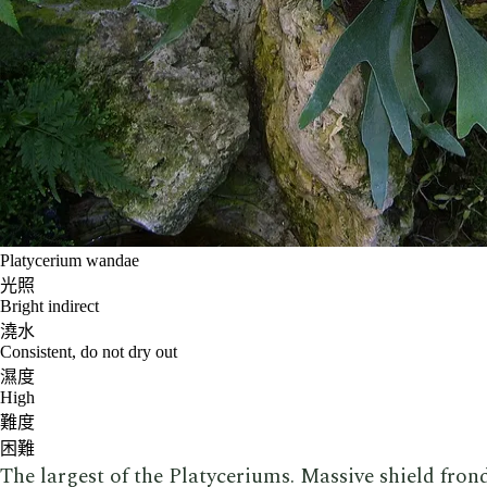
Platycerium wandae
光照
Bright indirect
澆水
Consistent, do not dry out
濕度
High
難度
困難
The largest of the Platyceriums. Massive shield frond