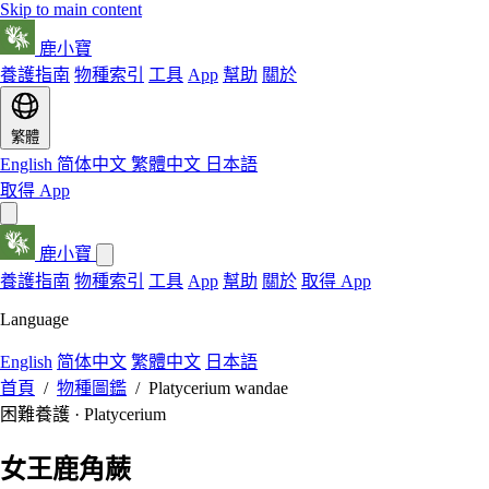
Skip to main content
鹿小寶
養護指南
物種索引
工具
App
幫助
關於
繁體
English
简体中文
繁體中文
日本語
取得 App
鹿小寶
養護指南
物種索引
工具
App
幫助
關於
取得 App
Language
English
简体中文
繁體中文
日本語
首頁
/
物種圖鑑
/
Platycerium wandae
困難養護 · Platycerium
女王鹿角蕨