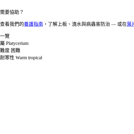
需要協助？
查看我們的
養護指南
，了解上板、澆水與病蟲害防治 — 或在
葉
一覽
屬
Platycerium
難度
困難
耐寒性
Warm tropical