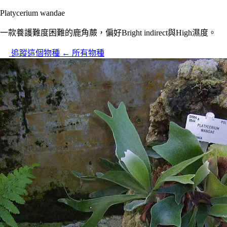
Platycerium wandae
一款養護難度困難的鹿角蕨，偏好Bright indirect與High濕度。
追蹤這個物種
← 所有物種