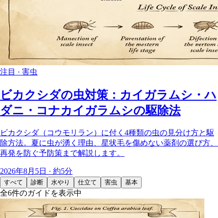
注目 · 害虫
ビカクシダの虫対策：カイガラムシ・ハ
ダニ・コナカイガラムシの駆除法
ビカクシダ（コウモリラン）に付く4種類の虫の見分け方と駆
除方法。夏に虫が湧く理由、星状毛を傷めない薬剤の選び方、
再発を防ぐ予防策まで解説します。
2026年8月5日 · 約5分
すべて
診断
水やり
仕立て
害虫
基本
全6件のガイドを表示中