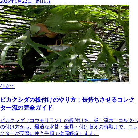
2026年6月22日 · 約11分
仕立て
ビカクシダの板付けのやり方：長持ちさせるコレク
ター流の完全ガイド
ビカクシダ（コウモリラン）の板付けを、板・流木・コルクへ
の付け方から、最適な水苔・金具・付け替えの時期まで、コレ
クターが実際に使う手順で徹底解説します。