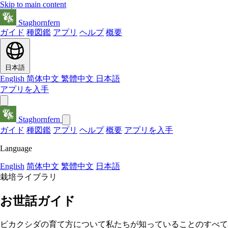
Skip to main content
Staghornfern
ガイド
種図鑑
アプリ
ヘルプ
概要
日本語
English
简体中文
繁體中文
日本語
アプリを入手
Staghornfern
ガイド
種図鑑
アプリ
ヘルプ
概要
アプリを入手
Language
English
简体中文
繁體中文
日本語
栽培ライブラリ
お世話
ガイド
ビカクシダの育て方について私たちが知っていることのすべて