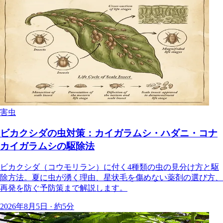
害虫
ビカクシダの虫対策：カイガラムシ・ハダニ・コナ
カイガラムシの駆除法
ビカクシダ（コウモリラン）に付く4種類の虫の見分け方と駆
除方法。夏に虫が湧く理由、星状毛を傷めない薬剤の選び方、
再発を防ぐ予防策まで解説します。
2026年8月5日 · 約5分