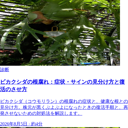
診断
ビカクシダの根腐れ：症状・サインの見分け方と復
活のさせ方
ビカクシダ（コウモリラン）の根腐れの症状と、健康な根との
見分け方。株元が黒くぶよぶよになったときの復活手順と、再
発させないための対処法を解説します。
2026年8月5日 · 約4分