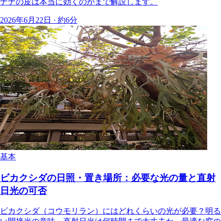
ナナの皮は本当に効くのかまで解説します。
2026年6月22日 · 約6分
基本
ビカクシダの日照・置き場所：必要な光の量と直射
日光の可否
ビカクシダ（コウモリラン）にはどれくらいの光が必要？明る