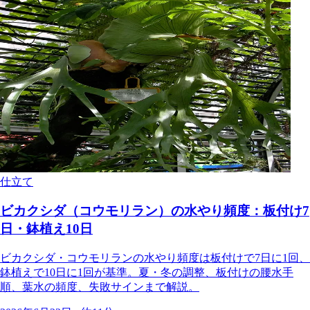
仕立て
ビカクシダ（コウモリラン）の水やり頻度：板付け7
日・鉢植え10日
ビカクシダ・コウモリランの水やり頻度は板付けで7日に1回、
鉢植えで10日に1回が基準。夏・冬の調整、板付けの腰水手
順、葉水の頻度、失敗サインまで解説。