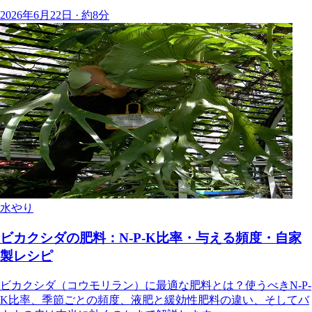
2026年6月22日 · 約8分
水やり
ビカクシダの肥料：N-P-K比率・与える頻度・自家
製レシピ
ビカクシダ（コウモリラン）に最適な肥料とは？使うべきN-P-
K比率、季節ごとの頻度、液肥と緩効性肥料の違い、そしてバ